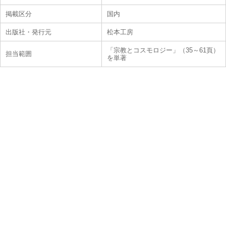
掲載区分
国内
出版社・発行元
松本工房
「宗教とコスモロジー」（35～61頁）
担当範囲
を単著