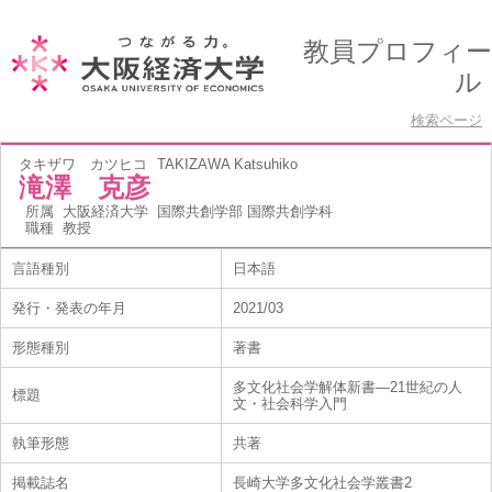
教員プロフィー
ル
検索ページ
タキザワ カツヒコ
TAKIZAWA Katsuhiko
滝澤 克彦
所属
大阪経済大学 国際共創学部 国際共創学科
職種
教授
言語種別
日本語
発行・発表の年月
2021/03
形態種別
著書
多文化社会学解体新書―21世紀の人
標題
文・社会科学入門
執筆形態
共著
掲載誌名
長崎大学多文化社会学叢書2