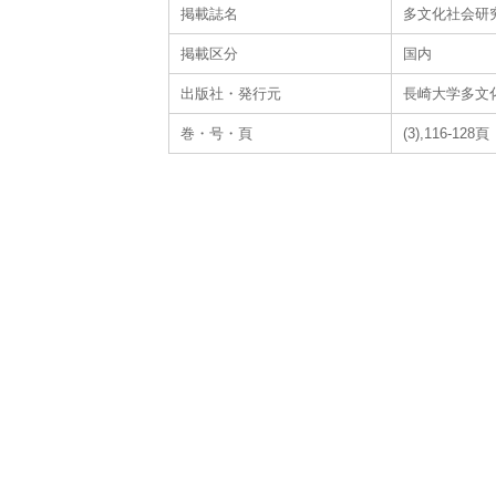
掲載誌名
多文化社会研
掲載区分
国内
出版社・発行元
長崎大学多文
巻・号・頁
(3),116-128頁