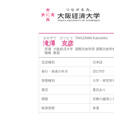
タキザワ カツヒコ
TAKIZAWA Katsuhiko
滝澤 克彦
所属
大阪経済大学 国際共創学部 国際共創学
職種
教授
言語種別
日本語
発行・発表の年月
2017/03
形態種別
大学・研究所
査読
査読あり
標題
宗教の越境と
執筆形態
単著