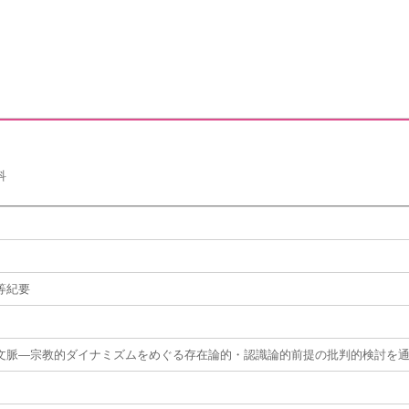
科
等紀要
文脈―宗教的ダイナミズムをめぐる存在論的・認識論的前提の批判的検討を