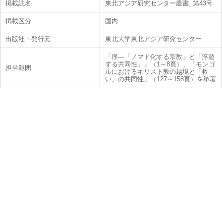
掲載誌名
東北アジア研究センター叢書, 第43号
掲載区分
国内
出版社・発行元
東北大学東北アジア研究センター
「序―「ノマド化する宗教」と「浮遊
する共同性」」（1～8頁）、「モンゴ
担当範囲
ルにおけるキリスト教の越境と「救
い」の共同性」（127～158頁）を単著