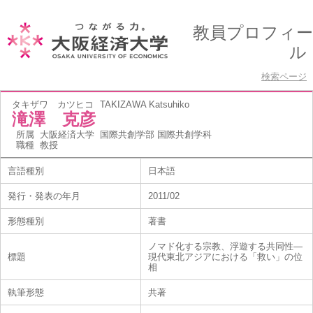
教員プロフィー
ル
検索ページ
タキザワ カツヒコ
TAKIZAWA Katsuhiko
滝澤 克彦
所属
大阪経済大学 国際共創学部 国際共創学科
職種
教授
言語種別
日本語
発行・発表の年月
2011/02
形態種別
著書
ノマド化する宗教、浮遊する共同性―
標題
現代東北アジアにおける「救い」の位
相
執筆形態
共著