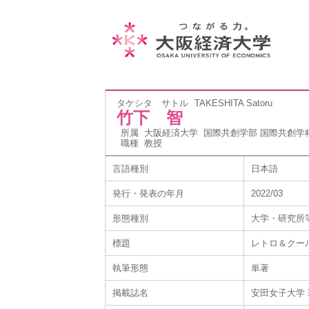
タケシタ サトル
TAKESHITA Satoru
竹下 智
所属
大阪経済大学 国際共創学部 国際共創学
職種
教授
言語種別
日本語
発行・発表の年月
2022/03
形態種別
大学・研究所
標題
レトロ＆クー
執筆形態
単著
掲載誌名
安田女子大学 現