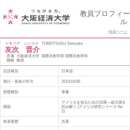
教員プロフィー
ル
検索ページ
トモツグ シンスケ
TOMOTSUGU Shinsuke
友次 晋介
所属
大阪経済大学 国際共創学部 国際共創学科
職種
教授
言語種別
日本語
発行・発表の年月
2013/10/30
形態種別
著書
アメリカを知るための18章―超大国を
標題
読み解く (アメリカ研究シリーズ No.
2)
執筆形態
共著