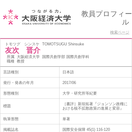
教員プロフィー
ル
検索ページ
トモツグ シンスケ
TOMOTSUGU Shinsuke
友次 晋介
所属
大阪経済大学 国際共創学部 国際共創学科
職種
教授
言語種別
日本語
発行・発表の年月
2017/06
形態種別
大学・研究所等紀要
［書評］新垣拓著『ジョンソン政権に
標題
おける核不拡散政策の進展と変容』
執筆形態
単著
掲載誌名
国際安全保障 45(1) 116-120