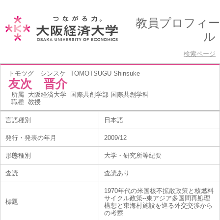
教員プロフィー
ル
検索ページ
トモツグ シンスケ
TOMOTSUGU Shinsuke
友次 晋介
所属
大阪経済大学 国際共創学部 国際共創学科
職種
教授
言語種別
日本語
発行・発表の年月
2009/12
形態種別
大学・研究所等紀要
査読
査読あり
1970年代の米国核不拡散政策と核燃料
サイクル政策--東アジア多国間再処理
標題
構想と東海村施設を巡る外交交渉から
の考察