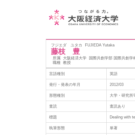
フジエダ ユタカ
FUJIEDA Yutaka
藤枝 豊
所属
大阪経済大学 国際共創学部 国際共創学
職種
教授
言語種別
英語
発行・発表の年月
2012/03
形態種別
大学・研究所
査読
査読あり
標題
Dealing with t
執筆形態
単著