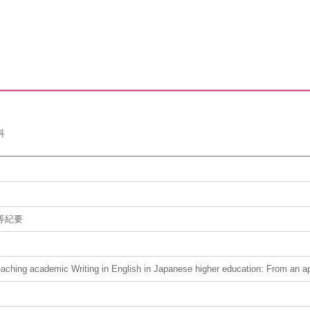
科
等紀要
eaching academic Writing in English in Japanese higher education: From an ap