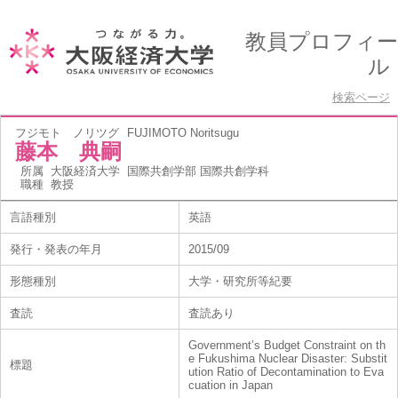
教員プロフィー
ル
検索ページ
フジモト ノリツグ
FUJIMOTO Noritsugu
藤本 典嗣
所属
大阪経済大学 国際共創学部 国際共創学科
職種
教授
言語種別
英語
発行・発表の年月
2015/09
形態種別
大学・研究所等紀要
査読
査読あり
Government’s Budget Constraint on th
e Fukushima Nuclear Disaster: Substit
標題
ution Ratio of Decontamination to Eva
cuation in Japan