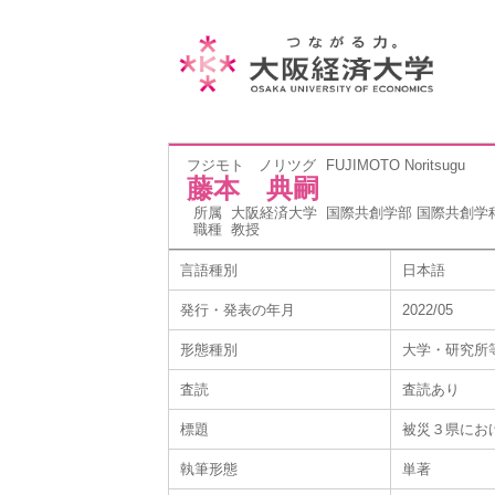
フジモト ノリツグ
FUJIMOTO Noritsugu
藤本 典嗣
所属
大阪経済大学 国際共創学部 国際共創学
職種
教授
言語種別
日本語
発行・発表の年月
2022/05
形態種別
大学・研究所
査読
査読あり
標題
被災３県にお
執筆形態
単著