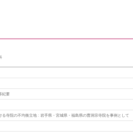
科
等紀要
ける寺院の不均衡立地 : 岩手県・宮城県・福島県の曹洞宗寺院を事例として