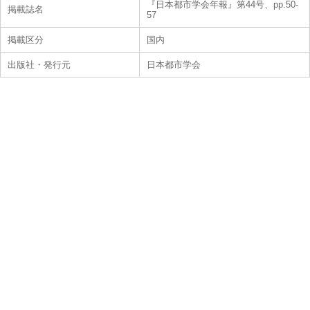
『日本都市学会年報』第44号、pp.50-
掲載誌名
57
掲載区分
国内
出版社・発行元
日本都市学会