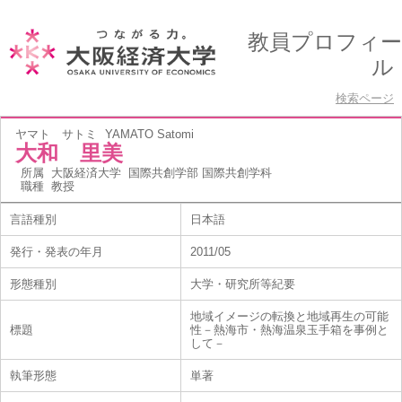
教員プロフィー
ル
検索ページ
ヤマト サトミ
YAMATO Satomi
大和 里美
所属
大阪経済大学 国際共創学部 国際共創学科
職種
教授
言語種別
日本語
発行・発表の年月
2011/05
形態種別
大学・研究所等紀要
地域イメージの転換と地域再生の可能
標題
性－熱海市・熱海温泉玉手箱を事例と
して－
執筆形態
単著