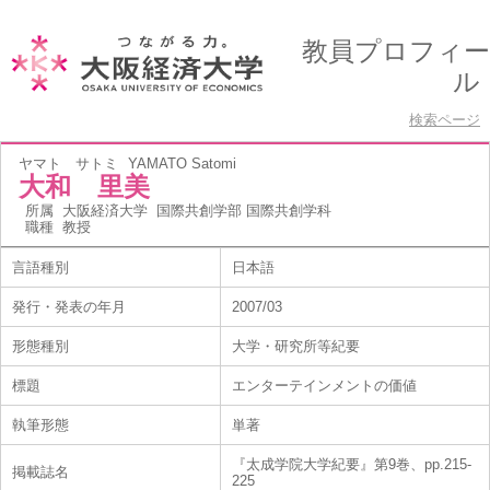
教員プロフィー
ル
検索ページ
ヤマト サトミ
YAMATO Satomi
大和 里美
所属
大阪経済大学 国際共創学部 国際共創学科
職種
教授
言語種別
日本語
発行・発表の年月
2007/03
形態種別
大学・研究所等紀要
標題
エンターテインメントの価値
執筆形態
単著
『太成学院大学紀要』第9巻、pp.215-
掲載誌名
225