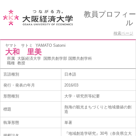
教員プロフィー
ル
検索ページ
ヤマト サトミ
YAMATO Satomi
大和 里美
所属
大阪経済大学 国際共創学部 国際共創学科
職種
教授
言語種別
日本語
発行・発表の年月
2016/03
形態種別
大学・研究所等紀要
熱海の観光まちづくりと地域価値の創
標題
造
執筆形態
単著
『地域創造学研究』30号（奈良県立大
掲載誌名