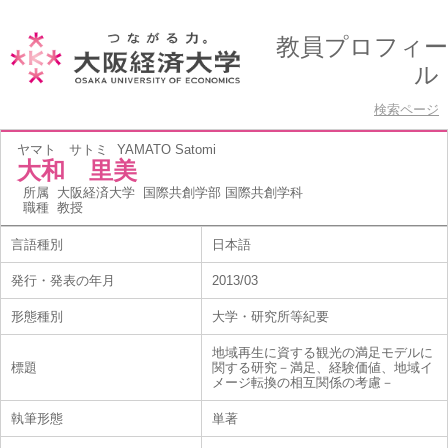
教員プロフィー
ル
検索ページ
ヤマト サトミ
YAMATO Satomi
大和 里美
所属
大阪経済大学 国際共創学部 国際共創学科
職種
教授
言語種別
日本語
発行・発表の年月
2013/03
形態種別
大学・研究所等紀要
地域再生に資する観光の満足モデルに
標題
関する研究－満足、経験価値、地域イ
メージ転換の相互関係の考慮－
執筆形態
単著