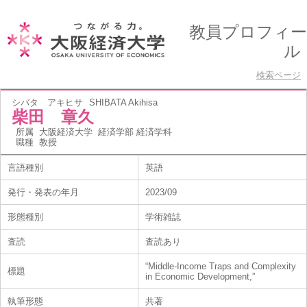
教員プロフィー
ル
検索ページ
シバタ アキヒサ
SHIBATA Akihisa
柴田 章久
所属
大阪経済大学 経済学部 経済学科
職種
教授
言語種別
英語
発行・発表の年月
2023/09
形態種別
学術雑誌
査読
査読あり
“Middle-Income Traps and Complexity
標題
in Economic Development,”
執筆形態
共著