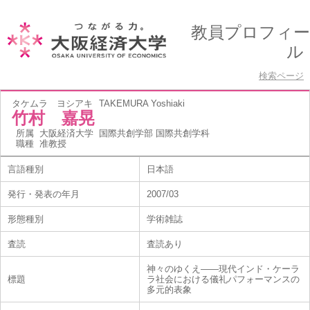
教員プロフィー
ル
検索ページ
タケムラ ヨシアキ
TAKEMURA Yoshiaki
竹村 嘉晃
所属
大阪経済大学 国際共創学部 国際共創学科
職種
准教授
言語種別
日本語
発行・発表の年月
2007/03
形態種別
学術雑誌
査読
査読あり
神々のゆくえ――現代インド・ケーラ
標題
ラ社会における儀礼パフォーマンスの
多元的表象