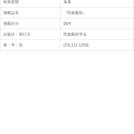
執筆形態
単著
掲載誌名
『民族藝術』
掲載区分
国内
出版社・発行元
民族藝術学会
巻・号・頁
(23),121-129頁