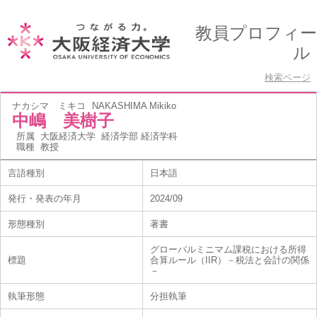
教員プロフィー
ル
検索ページ
ナカシマ ミキコ
NAKASHIMA Mikiko
中嶋 美樹子
所属
大阪経済大学 経済学部 経済学科
職種
教授
言語種別
日本語
発行・発表の年月
2024/09
形態種別
著書
グローバルミニマム課税における所得
標題
合算ルール（IIR）－税法と会計の関係
－
執筆形態
分担執筆