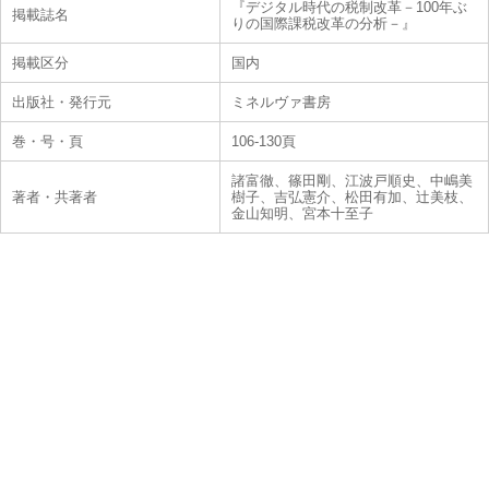
『デジタル時代の税制改革－100年ぶ
掲載誌名
りの国際課税改革の分析－』
掲載区分
国内
出版社・発行元
ミネルヴァ書房
巻・号・頁
106-130頁
諸富徹、篠田剛、江波戸順史、中嶋美
著者・共著者
樹子、吉弘憲介、松田有加、辻美枝、
金山知明、宮本十至子