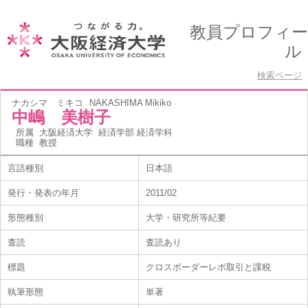
教員プロフィー
ル
検索ページ
ナカシマ ミキコ
NAKASHIMA Mikiko
中嶋 美樹子
所属
大阪経済大学 経済学部 経済学科
職種
教授
言語種別
日本語
発行・発表の年月
2011/02
形態種別
大学・研究所等紀要
査読
査読あり
標題
クロスボーダーレポ取引と課税
執筆形態
単著