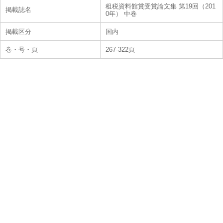
租税資料館賞受賞論文集 第19回（201
掲載誌名
0年） 中巻
掲載区分
国内
巻・号・頁
267-322頁