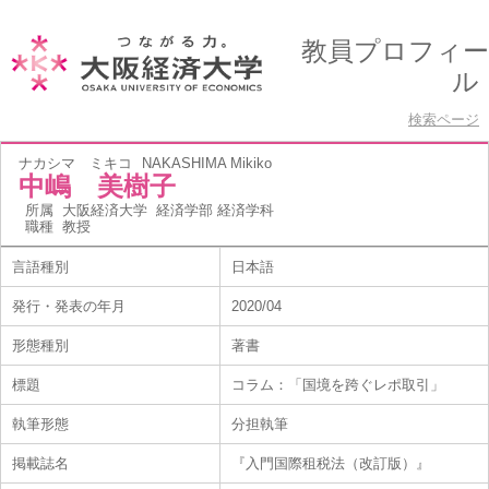
教員プロフィー
ル
検索ページ
ナカシマ ミキコ
NAKASHIMA Mikiko
中嶋 美樹子
所属
大阪経済大学 経済学部 経済学科
職種
教授
言語種別
日本語
発行・発表の年月
2020/04
形態種別
著書
標題
コラム：「国境を跨ぐレポ取引」
執筆形態
分担執筆
掲載誌名
『入門国際租税法（改訂版）』