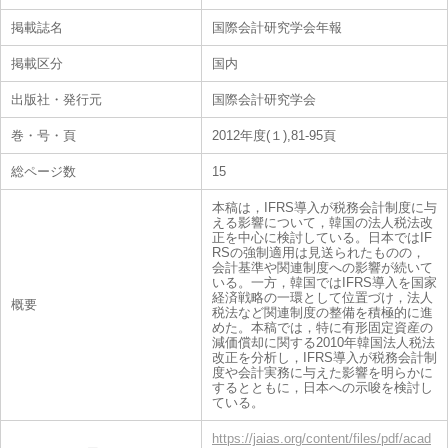
掲載誌名
国際会計研究学会年報
掲載区分
国内
出版社・発行元
国際会計研究学会
巻・号・頁
2012年度(１),81-95頁
総ページ数
15
本稿は，IFRS導入が税務会計制度に与
える影響について，韓国の法人税法改
正を中心に検討している。日本ではIF
RSの強制適用は見送られたものの，
会計基準や関連制度への影響が続いて
いる。一方，韓国ではIFRS導入を国家
経済戦略の一環として位置づけ，法人
概要
税法など関連制度の整備を積極的に進
めた。本稿では，特に有形固定資産の
減価償却に関する2010年韓国法人税法
改正を分析し，IFRS導入が税務会計制
度や会計実務に与えた影響を明らかに
するとともに，日本への示唆を検討し
ている。
https://jaias.org/content/files/pdf/acad