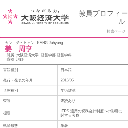
教員プロフィー
ル
検索ページ
カン チュヒョン
KANG Juhyung
姜 周亨
所属
大阪経済大学 経営学部 経営学科
職種
講師
言語種別
日本語
発行・発表の年月
2013/05
形態種別
学術雑誌
査読
査読あり
IFRS 適用の税務会計制度への影響に
標題
関する考察
執筆形態
単著