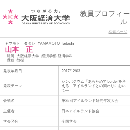
教員プロフィー
ル
検索ページ
ヤマモト タダシ
YAMAMOTO Tadashi
山本 正
所属
大阪経済大学 経済学部 経済学科
職種
教授
発表年月日
2017/12/03
シンポジウム「あらためて'border'を考
発表テーマ
える―アイルランドとの関わりにおい
て―
会議名
第25回アイルランド研究年次大会
主催者
日本アイルランド協会
学会区分
全国学会