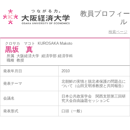
教員プロフィー
ル
検索ページ
クロサカ マコト
KUROSAKA Makoto
黒坂 真
所属
大阪経済大学 経済学部 経済学科
職種
教授
発表年月日
2010
北朝鮮の実情と脱北者保護の問題点に
発表テーマ
ついて（山田文明准教授と共同報告）
日本公共政策学会 関西支部第三回研
会議名
究大会自由論題セッションC
発表形式
口頭（一般）