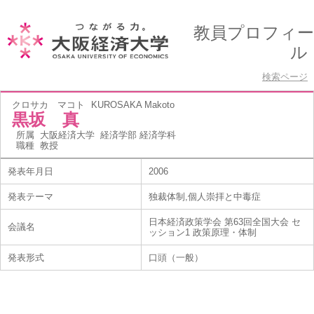
教員プロフィー
ル
検索ページ
クロサカ マコト
KUROSAKA Makoto
黒坂 真
所属
大阪経済大学 経済学部 経済学科
職種
教授
発表年月日
2006
発表テーマ
独裁体制,個人崇拝と中毒症
日本経済政策学会 第63回全国大会 セ
会議名
ッション1 政策原理・体制
発表形式
口頭（一般）