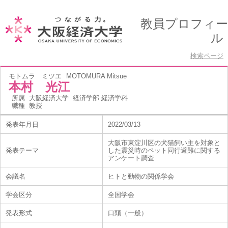
教員プロフィー
ル
検索ページ
モトムラ ミツエ
MOTOMURA Mitsue
本村 光江
所属
大阪経済大学 経済学部 経済学科
職種
教授
発表年月日
2022/03/13
大阪市東淀川区の犬猫飼い主を対象と
発表テーマ
した震災時のペット同行避難に関する
アンケート調査
会議名
ヒトと動物の関係学会
学会区分
全国学会
発表形式
口頭（一般）