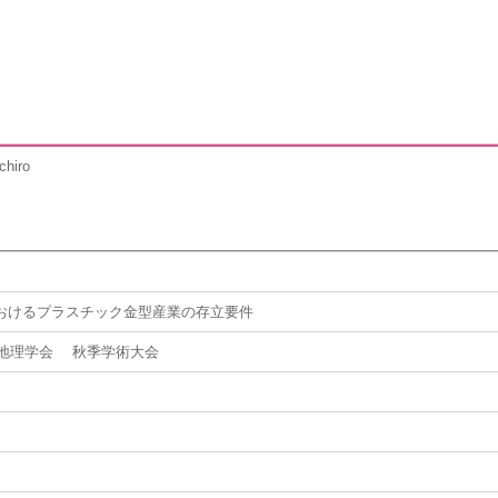
hiro
おけるプラスチック金型産業の存立要件
本地理学会 秋季学術大会