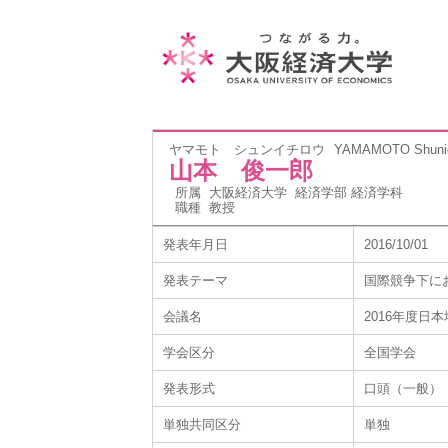
ヤマモト シュンイチロウ
YAMAMOTO Shunic
山本 俊一郎
所属
大阪経済大学 経済学部 経済学科
職種
教授
発表年月日
2016/10/01
発表テーマ
国際競争下に
会議名
2016年度日
学会区分
全国学会
発表形式
口頭（一般）
単独共同区分
単独