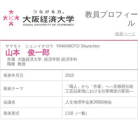
教員プロフィー
ル
検索ページ
ヤマモト シュンイチロウ
YAMAMOTO Shunichiro
山本 俊一郎
所属
大阪経済大学 経済学部 経済学科
職種
教授
発表年月日
2010
「職人」から「作家」へ―京都府伝統
発表テーマ
工芸品産地における分業構造の変容―
会議名
人文地理学会第269回例会
発表形式
口頭（一般）