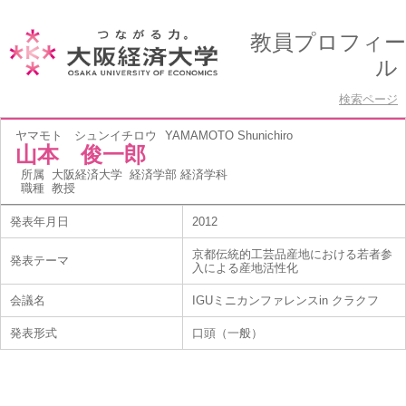
教員プロフィー
ル
検索ページ
ヤマモト シュンイチロウ
YAMAMOTO Shunichiro
山本 俊一郎
所属
大阪経済大学 経済学部 経済学科
職種
教授
発表年月日
2012
京都伝統的工芸品産地における若者参
発表テーマ
入による産地活性化
会議名
IGUミニカンファレンスin クラクフ
発表形式
口頭（一般）