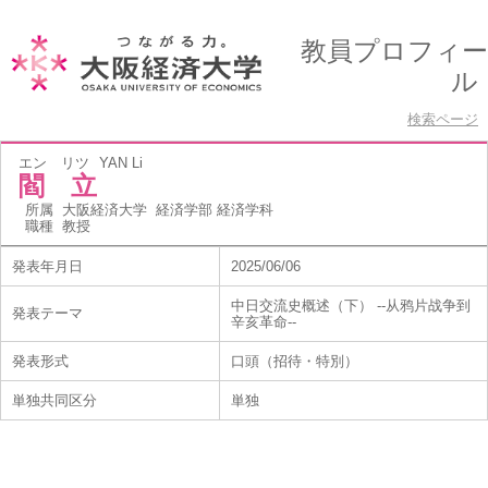
教員プロフィー
ル
検索ページ
エン リツ
YAN Li
閻 立
所属
大阪経済大学 経済学部 経済学科
職種
教授
発表年月日
2025/06/06
中日交流史概述（下） --从鸦片战争到
発表テーマ
辛亥革命--
発表形式
口頭（招待・特別）
単独共同区分
単独