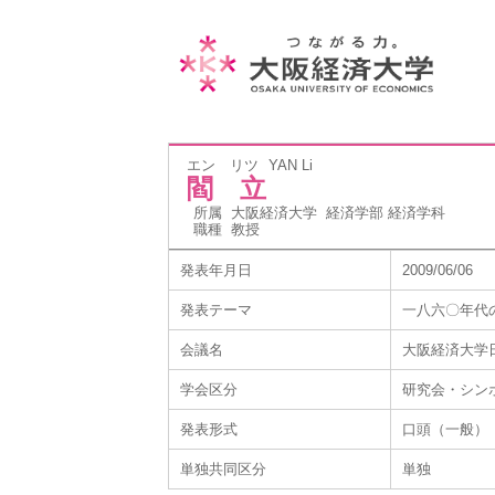
エン リツ
YAN Li
閻 立
所属
大阪経済大学 経済学部 経済学科
職種
教授
発表年月日
2009/06/06
発表テーマ
一八六〇年代
会議名
大阪経済大学
学会区分
研究会・シン
発表形式
口頭（一般）
単独共同区分
単独