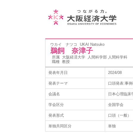
ウカイ ナツコ
UKAI Natsuko
鵜飼 奈津子
所属
大阪経済大学 人間科学部 人間科学科
職種
教授
発表年月日
2024/08
発表テーマ
口頭発表:事
会議名
日本心理臨床
学会区分
全国学会
発表形式
口頭（一般）
単独共同区分
単独