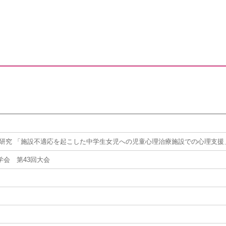
例研究 「施設不適応を起こした中学生女児への児童心理治療施設での心理支援」
学会 第43回大会