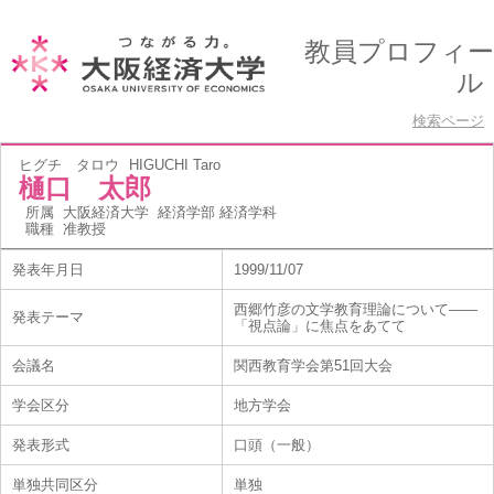
教員プロフィー
ル
検索ページ
ヒグチ タロウ
HIGUCHI Taro
樋口 太郎
所属
大阪経済大学 経済学部 経済学科
職種
准教授
発表年月日
1999/11/07
西郷竹彦の文学教育理論について――
発表テーマ
「視点論」に焦点をあてて
会議名
関西教育学会第51回大会
学会区分
地方学会
発表形式
口頭（一般）
単独共同区分
単独