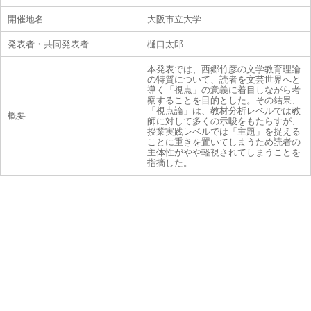
開催地名
大阪市立大学
発表者・共同発表者
樋口太郎
本発表では、西郷竹彦の文学教育理論
の特質について、読者を文芸世界へと
導く「視点」の意義に着目しながら考
察することを目的とした。その結果、
「視点論」は、教材分析レベルでは教
概要
師に対して多くの示唆をもたらすが、
授業実践レベルでは「主題」を捉える
ことに重きを置いてしまうため読者の
主体性がやや軽視されてしまうことを
指摘した。