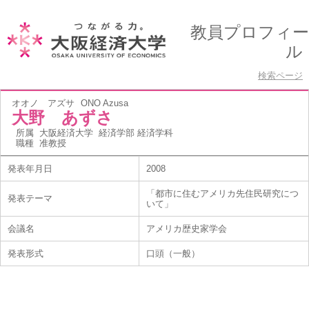
教員プロフィー
ル
検索ページ
オオノ アズサ
ONO Azusa
大野 あずさ
所属
大阪経済大学 経済学部 経済学科
職種
准教授
発表年月日
2008
「都市に住むアメリカ先住民研究につ
発表テーマ
いて」
会議名
アメリカ歴史家学会
発表形式
口頭（一般）