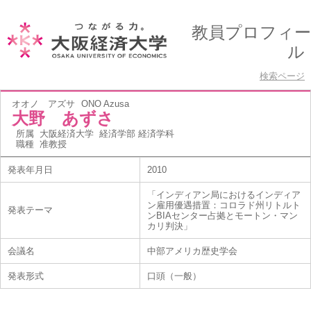
教員プロフィー
ル
検索ページ
オオノ アズサ
ONO Azusa
大野 あずさ
所属
大阪経済大学 経済学部 経済学科
職種
准教授
発表年月日
2010
「インディアン局におけるインディア
ン雇用優遇措置：コロラド州リトルト
発表テーマ
ンBIAセンター占拠とモートン・マン
カリ判決」
会議名
中部アメリカ歴史学会
発表形式
口頭（一般）