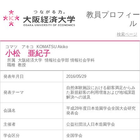
教員プロフィー
ル
検索ページ
コマツ アキコ
KOMATSU Akiko
小松 亜紀子
所属
大阪経済大学 情報社会学部 情報社会学科
職種
教授
発表年月日
2016/05/29
自然体験施設における顧客満足からみ
発表テーマ
た新規顧客の利用増進および地域課題
解決への波及
平成28年度日本造園学会全国大会研究
会議名
発表会
主催者
公益社団法人日本造園学会
学会区分
全国学会