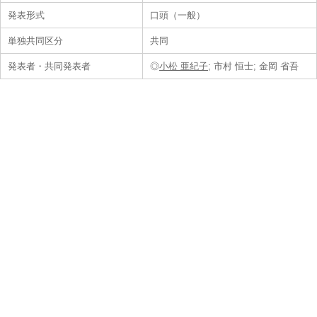
発表形式
口頭（一般）
単独共同区分
共同
発表者・共同発表者
◎
小松 亜紀子
; 市村 恒士; 金岡 省吾