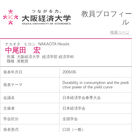
教員プロフィー
ル
検索ページ
ナカオタ ヒロシ
NAKAOTA Hiroshi
中尾田 宏
所属
大阪経済大学 経済学部 経済学科
職種
准教授
発表年月日
2005/06
Durability in consumption and the predi
発表テーマ
ctive power of the yield curve
会議名
日本経済学会春季大会
主催者
日本経済学会
学会区分
全国学会
発表形式
口頭（一般）