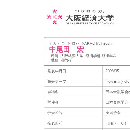
ナカオタ ヒロシ
NAKAOTA Hiroshi
中尾田 宏
所属
大阪経済大学 経済学部 経済学科
職種
准教授
発表年月日
2008/05
発表テーマ
How many did s
会議名
日本金融学会
主催者
日本金融学会
学会区分
全国学会
発表形式
口頭（一般）