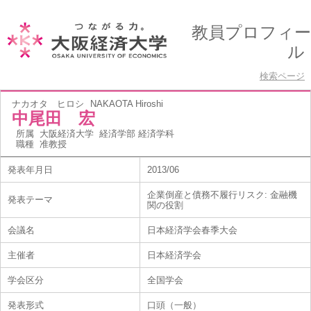
教員プロフィー
ル
検索ページ
ナカオタ ヒロシ
NAKAOTA Hiroshi
中尾田 宏
所属
大阪経済大学 経済学部 経済学科
職種
准教授
発表年月日
2013/06
企業倒産と債務不履行リスク: 金融機
発表テーマ
関の役割
会議名
日本経済学会春季大会
主催者
日本経済学会
学会区分
全国学会
発表形式
口頭（一般）