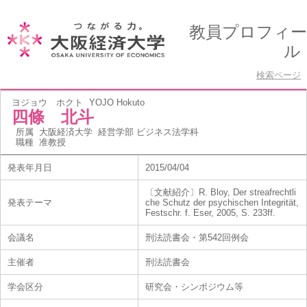
教員プロフィー
ル
検索ページ
ヨジョウ ホクト
YOJO Hokuto
四條 北斗
所属
大阪経済大学 経営学部 ビジネス法学科
職種
准教授
発表年月日
2015/04/04
〔文献紹介〕R. Bloy, Der streafrechtli
発表テーマ
che Schutz der psychischen Integrität,
Festschr. f. Eser, 2005, S. 233ff.
会議名
刑法読書会・第542回例会
主催者
刑法読書会
学会区分
研究会・シンポジウム等