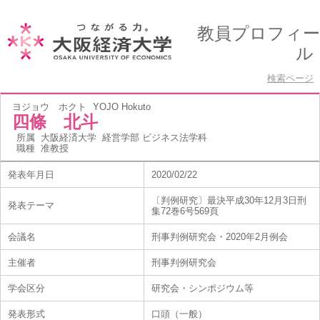
教員プロフィー
ル
検索ページ
ヨジョウ ホクト
YOJO Hokuto
四條 北斗
所属
大阪経済大学 経営学部 ビジネス法学科
職種
准教授
発表年月日
2020/02/22
〔判例研究〕最決平成30年12月3日刑
発表テーマ
集72巻6号569頁
会議名
刑事判例研究会・2020年2月例会
主催者
刑事判例研究会
学会区分
研究会・シンポジウム等
発表形式
口頭（一般）