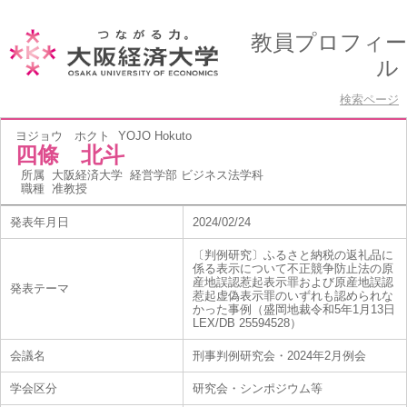
教員プロフィー
ル
検索ページ
ヨジョウ ホクト
YOJO Hokuto
四條 北斗
所属
大阪経済大学 経営学部 ビジネス法学科
職種
准教授
発表年月日
2024/02/24
〔判例研究〕ふるさと納税の返礼品に
係る表示について不正競争防止法の原
産地誤認惹起表示罪および原産地誤認
発表テーマ
惹起虚偽表示罪のいずれも認められな
かった事例（盛岡地裁令和5年1月13日
LEX/DB 25594528）
会議名
刑事判例研究会・2024年2月例会
学会区分
研究会・シンポジウム等