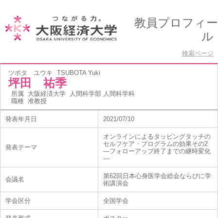
教員プロフィー
ル
検索ページ
ツボタ ユウキ
TSUBOTA Yuki
坪田 祐季
所属
大阪経済大学 人間科学部 人間科学科
職種
准教授
発表年月日
2021/07/10
オンラインによるタッピングタッチの
セルフケア・プログラムの効果その2
発表テーマ
―フォローアップ終了までの継時変化
―
第62回日本心身医学会総会ならびに学
会議名
術講演会
学会区分
全国学会