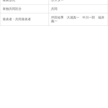
発表形式
ポスター
単独共同区分
共同
坪田祐季 大浦真一 中川一郎 福井
発表者・共同発表者
義一