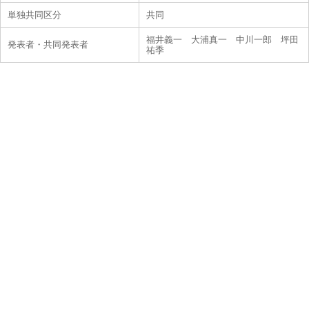
単独共同区分
共同
福井義一 大浦真一 中川一郎 坪田
発表者・共同発表者
祐季