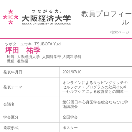
教員プロフィー
ル
検索ページ
ツボタ ユウキ
TSUBOTA Yuki
坪田 祐季
所属
大阪経済大学 人間科学部 人間科学科
職種
准教授
発表年月日
2021/07/10
オンラインによるタッピングタッチの
発表テーマ
セルフケア・プログラムの効果その4
―セルフケアによる改善度との関連―
第62回日本心身医学会総会ならびに学
会議名
術講演会
学会区分
全国学会
発表形式
ポスター