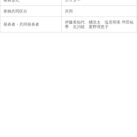
発表形式
ポスター
単独共同区分
共同
伊藤美知代 橘浩太 塩見明美 坪田祐
発表者・共同発表者
季 北川睦 栗野理恵子