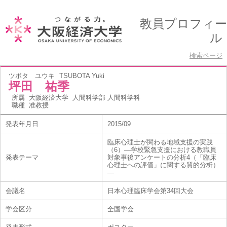
教員プロフィー
ル
検索ページ
ツボタ ユウキ
TSUBOTA Yuki
坪田 祐季
所属
大阪経済大学 人間科学部 人間科学科
職種
准教授
発表年月日
2015/09
臨床心理士が関わる地域支援の実践
（6）―学校緊急支援における教職員
発表テーマ
対象事後アンケートの分析4（「臨床
心理士への評価」に関する質的分析）
―
会議名
日本心理臨床学会第34回大会
学会区分
全国学会