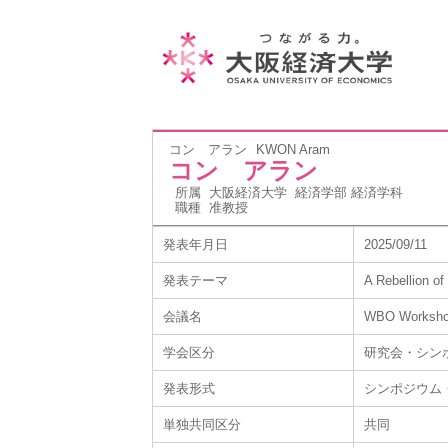
コン アラン
KWON Aram
コン アラン
所属
大阪経済大学 経済学部 経済学科
職種
准教授
発表年月日
2025/09/11
発表テーマ
A Rebellion of
会議名
WBO Workshop 
学会区分
研究会・シン
発表形式
シンポジウム
単独共同区分
共同