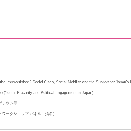
 the Impoverished? Social Class, Social Mobility and the Support for Japan’s 
(Youth, Precarity and Political Engagement in Japan)
ポジウム等
・ワークショップ パネル（指名）