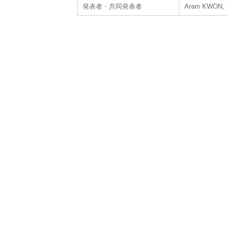
発表者・共同発表者
Aram KWON, 