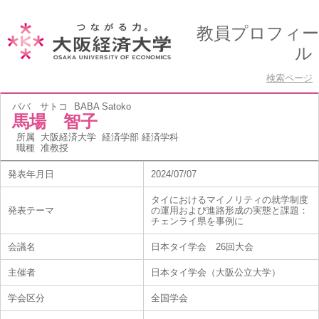
教員プロフィー
ル
検索ページ
ババ サトコ
BABA Satoko
馬場 智子
所属
大阪経済大学 経済学部 経済学科
職種
准教授
発表年月日
2024/07/07
タイにおけるマイノリティの就学制度
発表テーマ
の運用および進路形成の実態と課題：
チェンライ県を事例に
会議名
日本タイ学会 26回大会
主催者
日本タイ学会（大阪公立大学）
学会区分
全国学会