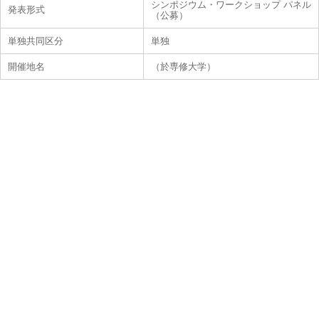
シンポジウム・ワークショップ パネル
発表形式
（公募）
単独共同区分
単独
開催地名
（於専修大学）