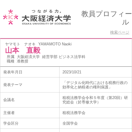
教員プロフィー
ル
検索ページ
ヤマモト ナオキ
YAMAMOTO Naoki
山本 直毅
所属
大阪経済大学 経営学部 ビジネス法学科
職種
准教授
発表年月日
2023/10/21
「デジタル化時代における税務行政の
発表テーマ
効率化と納税者の権利保護」
租税法務学会令和５年度（第20回）研
会議名
究総会（於専修大学）
主催者
租税法務学会
学会区分
全国学会