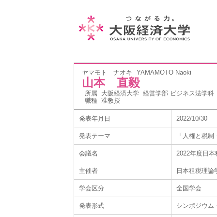
ヤマモト ナオキ
YAMAMOTO Naoki
山本 直毅
所属
大阪経済大学 経営学部 ビジネス法学科
職種
准教授
発表年月日
2022/10/30
発表テーマ
「人権と税制
会議名
2022年度
主催者
日本租税理論
学会区分
全国学会
発表形式
シンポジウム