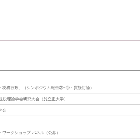
・税務行政」（シンポジウム報告②~④・質疑討論）
日本租税理論学会研究大会（於立正大学）
学会
・ワークショップ パネル（公募）