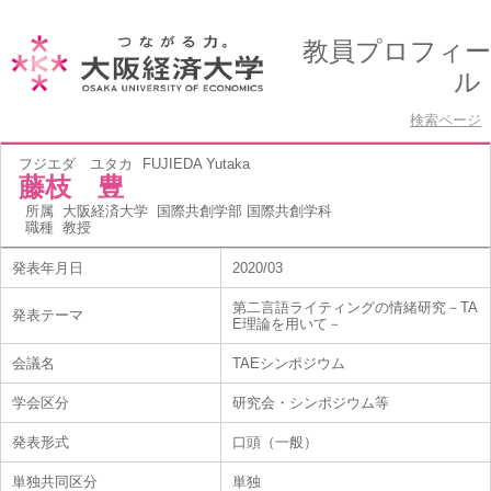
教員プロフィー
ル
検索ページ
フジエダ ユタカ
FUJIEDA Yutaka
藤枝 豊
所属
大阪経済大学 国際共創学部 国際共創学科
職種
教授
発表年月日
2020/03
第二言語ライティングの情緒研究－TA
発表テーマ
E理論を用いて－
会議名
TAEシンポジウム
学会区分
研究会・シンポジウム等
発表形式
口頭（一般）
単独共同区分
単独