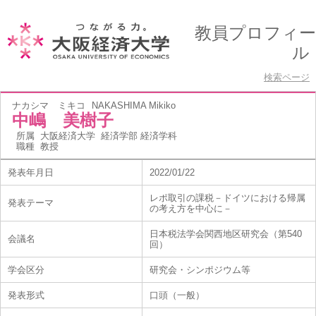
教員プロフィー
ル
検索ページ
ナカシマ ミキコ
NAKASHIMA Mikiko
中嶋 美樹子
所属
大阪経済大学 経済学部 経済学科
職種
教授
発表年月日
2022/01/22
レポ取引の課税－ドイツにおける帰属
発表テーマ
の考え方を中心に－
日本税法学会関西地区研究会（第540
会議名
回）
学会区分
研究会・シンポジウム等
発表形式
口頭（一般）