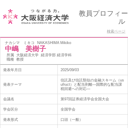
教員プロフィー
ル
検索ページ
ナカシマ ミキコ
NAKASHIMA Mikiko
中嶋 美樹子
所属
大阪経済大学 経済学部 経済学科
職種
教授
発表年月日
2025/09/03
信託及び信託類似の金融スキーム（us
発表テーマ
ufruct）と配当剥離―国際的な配当課
税回避への対応―
会議名
第97回証券経済学会全国大会
学会区分
全国学会
発表形式
口頭（一般）